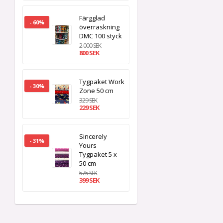
Färgglad
- 60%
överraskning
DMC 100 styck
2 000 SEK
800 SEK
Tygpaket Work
- 30%
Zone 50 cm
329 SEK
229 SEK
Sincerely
- 31%
Yours
Tygpaket 5 x
50 cm
575 SEK
399 SEK