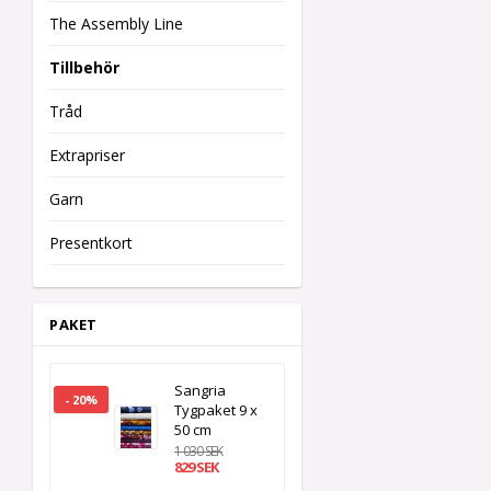
The Assembly Line
Tillbehör
Tråd
Extrapriser
Garn
Presentkort
PAKET
Sangria
- 20%
Tygpaket 9 x
50 cm
1 030 SEK
829 SEK