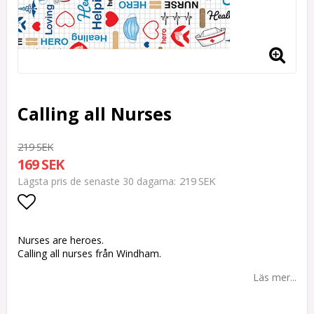
Calling all Nurses
219 SEK
169 SEK
219 SEK
Lägsta pris de senaste 30 dagarna
Lägg till i favoritlistan
Nurses are heroes.
Calling all nurses från Windham.
Läs mer...