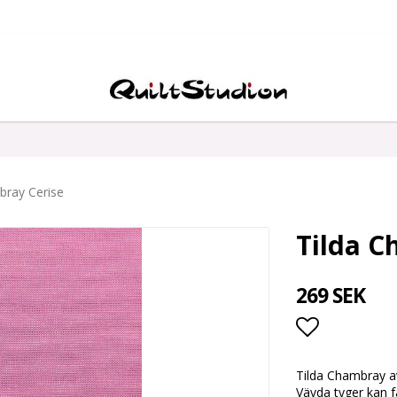
bray Cerise
Tilda C
269 SEK
Lägg till i
Tilda Chambray av
Vävda tyger kan f