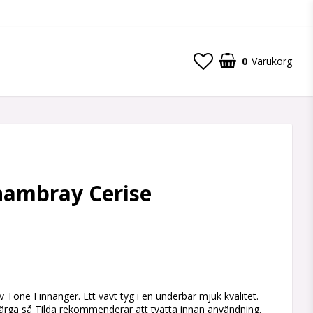
0
Varukorg
Din varukorg är tom
hambray Cerise
 favoritlistan
 Tone Finnanger. Ett vävt tyg i en underbar mjuk kvalitet.
ärga så Tilda rekommenderar att tvätta innan användning.