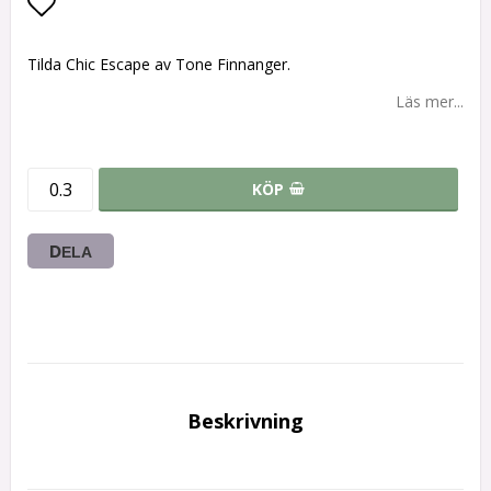
Lägg till i favoritlistan
Tilda Chic Escape av Tone Finnanger.
Läs mer...
KÖP
DELA
Beskrivning