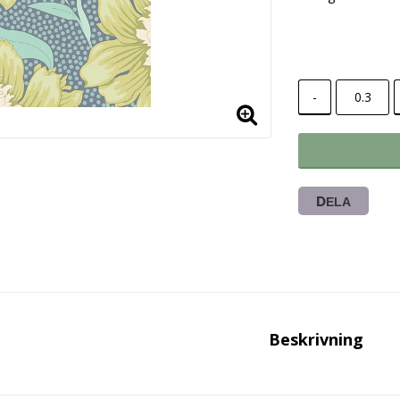
-
DELA
Beskrivning