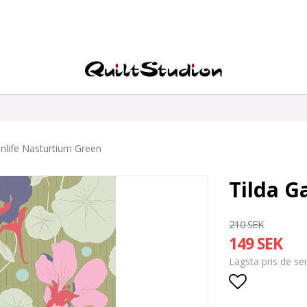
enlife Nasturtium Green
Tilda G
210 SEK
149 SEK
Lägsta pris de s