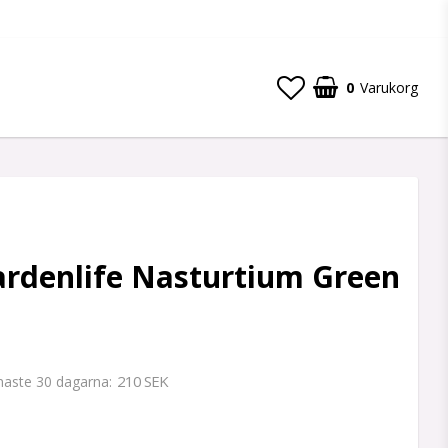
0
Varukorg
ardenlife Nasturtium Green
210 SEK
enaste 30 dagarna