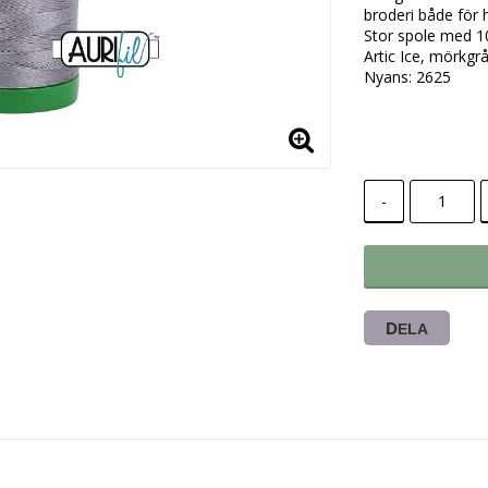
broderi både för
Stor spole med 1
Artic Ice, mörkgr
Nyans: 2625
-
DELA