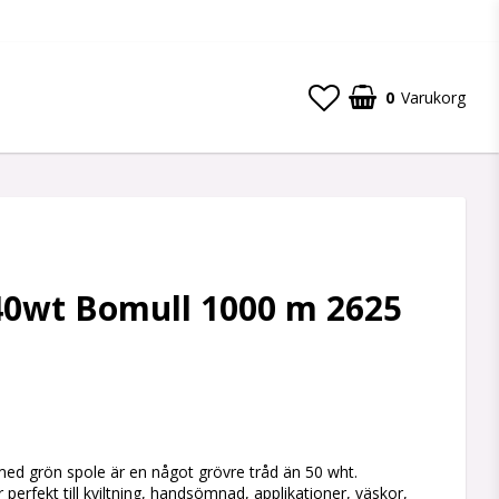
0
Varukorg
 40wt Bomull 1000 m 2625
 favoritlistan
 med grön spole är en något grövre tråd än 50 wht.
 perfekt till kviltning, handsömnad, applikationer, väskor,