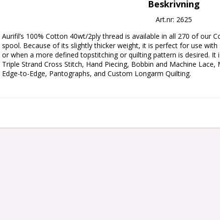
Beskrivning
Art.nr: 2625
Aurifil’s 100% Cotton 40wt/2ply thread is available in all 270 of our 
spool. Because of its slightly thicker weight, it is perfect for use wit
or when a more defined topstitching or quilting pattern is desired. It is
Triple Strand Cross Stitch, Hand Piecing, Bobbin and Machine Lace,