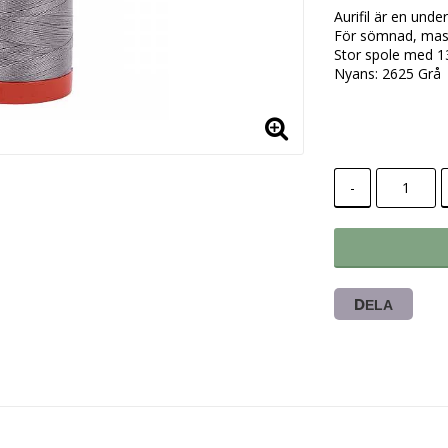
Lägg till i
Aurifil är en unde
För sömnad, maski
Stor spole med 1
Nyans: 2625 Grå
-
DELA