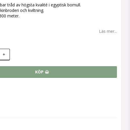
 favoritlistan
rbar tråd av högsta kvalité i egyptisk bomull.
nbroderi och kviltning.
300 meter.
Läs mer...
+
KÖP